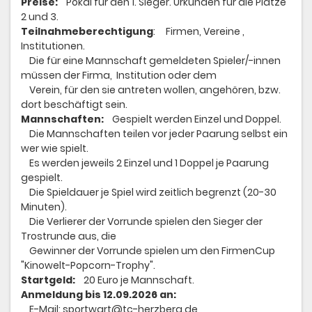
Preise:
Pokal für den 1. Sieger. Urkunden für die Plätze
2 und 3.
Teilnahmeberechtigung
: Firmen, Vereine ,
Institutionen.
Die für eine Mannschaft gemeldeten Spieler/-innen
müssen der Firma, Institution oder dem
Verein, für den sie antreten wollen, angehören, bzw.
dort beschäftigt sein.
Mannschaften:
Gespielt werden Einzel und Doppel.
Die Mannschaften teilen vor jeder Paarung selbst ein
wer wie spielt.
Es werden jeweils 2 Einzel und 1 Doppel je Paarung
gespielt.
Die Spieldauer je Spiel wird zeitlich begrenzt (20-30
Minuten).
Die Verlierer der Vorrunde spielen den Sieger der
Trostrunde aus, die
Gewinner der Vorrunde spielen um den FirmenCup
"Kinowelt-Popcorn-Trophy".
Startgeld:
20 Euro je Mannschaft.
Anmeldung bis 12.09.2026 an:
E-Mail: sportwart@tc-herzberg.de,