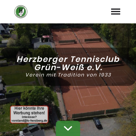
Startseite
Termine
expand_more
Herzberger Tennisclub
Über Uns
Grün-Weiß e.V.
expand_more
Verein mit Tradition von 1933
Spielbetrieb/Training
expand_more
Turniere
expand_more
Sponsoren