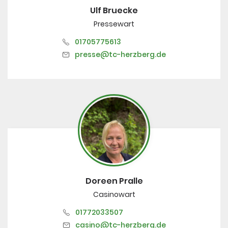
Ulf Bruecke
Pressewart
01705775613
presse@tc-herzberg.de
Doreen Pralle
Casinowart
01772033507
casino@tc-herzberg.de