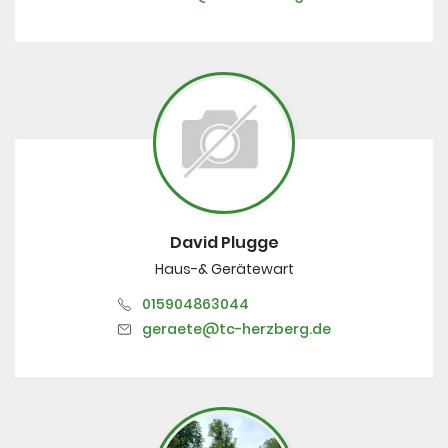
David Plugge
Haus-& Gerätewart
015904863044
geraete@tc-herzberg.de